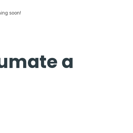
hing soon!
Sumate a